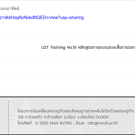
แสงอาทิตย์
_XU7z1dk6HqqNzNvkdNQEDn/view?usp=sharing
U2T Training No.19 หลักสูตรการอบรมระยะสั้นการตลา
โครงการขับเคลื่อนเศรษฐกิจและสังคมฐานรากหลังโควิดด้วยเศรษฐกิจ
128 ถ.ห้วยแก้ว ต.ช้างเผือก อ.เมือง จ.เชียงใหม่ 50300
โทรศัพท์ : 0 5392 1444 #2766 , อีเมล : cttc@rmutl.ac.th