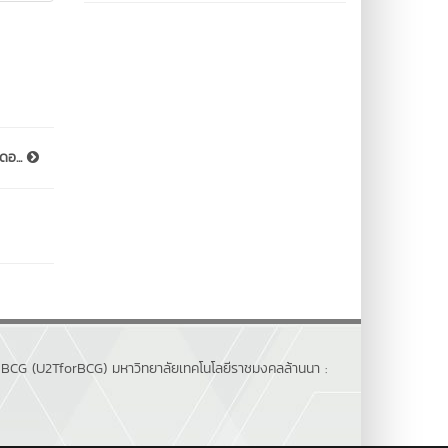
ดอ...
 BCG (U2TforBCG) มหาวิทยาลัยเทคโนโลยีราชมงคลล้านนา :