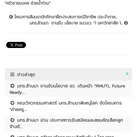
“ครัวราชมงคล ช่วยน้ำท่วม”
โครงการสัมมนานักศึกษาฝึกประสบการณ์วิชาชีพ ประจำภาค...
มทร.ล้านนา ขานรับ นโยบาย รมว.อว. “1 มหาวิทยาลัย 1...
ข่าวล่าสุด
มทร.ล้านนา ขานรับนโยบาย อว. เดินหน้า “RMUTL Future
Ready...
คณะวิศวกรรมศาสตร์ มทร.ล้านนาพิษณุโลก จัดโครงการ
“ค่ายครู...
มทร.ล้านนา น่าน ประกาศการรับสมัครและสอบคัดเลือกลูก
จ้างชั...