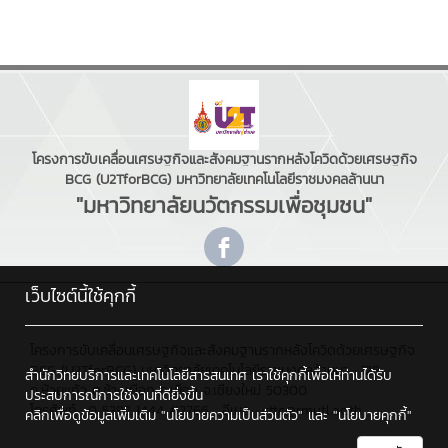
โครงการขับเคลื่อนเศรษฐกิจและสังคมฐานรากหลังโควิดด้วยเศรษฐกิจ
BCG (U2TforBCG) มหาวิทยาลัยเทคโนโลยีราชมงคลล้านนา
"มหาวิทยาลัยนวัตกรรมเพื่อชุมชน"
เว็บไซต์นี้ใช้คุกกี้
โครงการขับเคลื่อนเศรษฐกิจและสังคมฐานรากหลังโควิดด้วยเศรษฐกิจ
BCG (U2TforBCG) มหาวิทยาลัยเทคโนโลยีราชมงคลล้านนา : 128
สำนักวิทยบริการและเทคโนโลยีสารสนเทศ เราใช้คุกกี้เพื่อให้ท่านได้รับ
ถ.ห้วยแก้ว ต.ช้างเผือก อ.เมือง จ.เชียงใหม่ 50300
ประสบการณ์การใช้งานที่ดียิ่งขึ้น
โทรศัพท์ : 0 5392 1444 #2766 , อีเมล : cttc@rmutl.ac.th
คลิกเพื่อดูข้อมูลเพิ่มเติม
"นโยบายความเป็นส่วนตัว"
และ
"นโยบายคุกกี้"