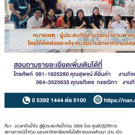
ที่มา :
อว.พาปันน้ำใจ สู่ผู้ประสบภัยน้ำท่วม 2568 โดย ศูนย์ปฏิบัติการ
สถานการณ์น้ำท่วม และมหาวิทยาลัยเทคโนโลยีราชมงคลล้านนา น่าน เปิด