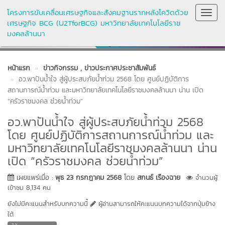
โครงการขับเคลื่อนเศรษฐกิจและสังคมฐานรากหลังโควิดด้วย
Toggl
เศรษฐกิจ BCG (U2TforBCG) มหาวิทยาลัยเทคโนโลยีราช
Navig
มงคลล้านนา
หน้าแรก
ข่าวกิจกรรม
, ข่าวประกาศประชาสัมพันธ์
อว.พาปันน้ำใจ สู่ผู้ประสบภัยน้ำท่วม 2568 โดย ศูนย์ปฏิบัติการ
สถานการณ์น้ำท่วม และมหาวิทยาลัยเทคโนโลยีราชมงคลล้านนา น่าน เปิด
“ครัวราชมงคล ช่วยน้ำท่วม”
อว.พาปันน้ำใจ สู่ผู้ประสบภัยน้ำท่วม 2568
โดย ศูนย์ปฏิบัติการสถานการณ์น้ำท่วม และ
มหาวิทยาลัยเทคโนโลยีราชมงคลล้านนา น่าน
เปิด “ครัวราชมงคล ช่วยน้ำท่วม”
เผยแพร่เมื่อ :
พุธ 23 กรกฎาคม 2568
โดย
สกนธ์ เรืองฉาย
จำนวนผู้
เข้าชม 8,134 คน
ยังไม่มีคะแนนสำหรับบทความนี้
ผู้อ่านสามารถให้คะแนนบทความได้จากปุ่มข้าง
ใต้